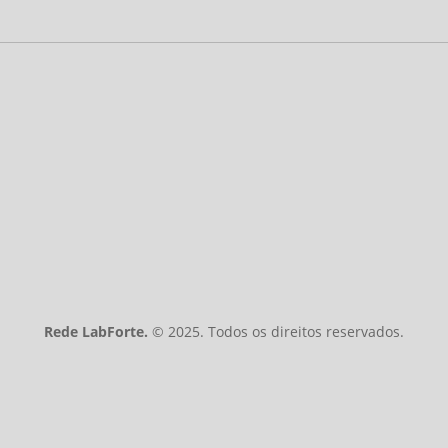
ENDEREÇO
Av. Tancredo Neves, 1485, Edf. Esplanad
– Caminho das Árvores, Salvador – BA –
contato@redelabforte.org.br
Rede LabForte.
© 2025. Todos os direitos reservados.