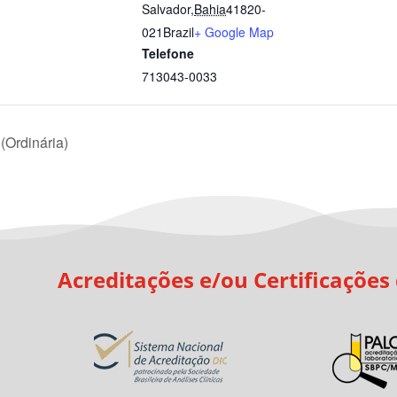
Salvador
,
Bahia
41820-
021
Brazil
+ Google Map
Telefone
713043-0033
(Ordinária)
Acreditações e/ou Certificações