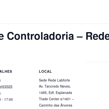
e Controladoria – Red
ALHES
LOCAL
:
Sede Rede Labforte
Av. Tancredo Neves,
ril/2025
1485, Edf. Esplanada
:
Trade Center s/1401 –
0 - 17:00
Caminho das Árvores